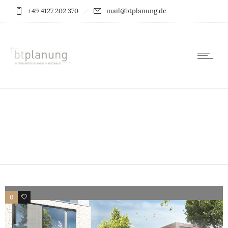
+49 4127 202 370
mail@btplanung.de
0
0