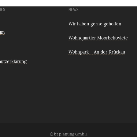
HES
NEWS
Wir haben gerne geholfen
um
Wohnquartier Moorbektwiete
Wohnpark – An der Krückau
hutzerklärung
© bt planung GmbH