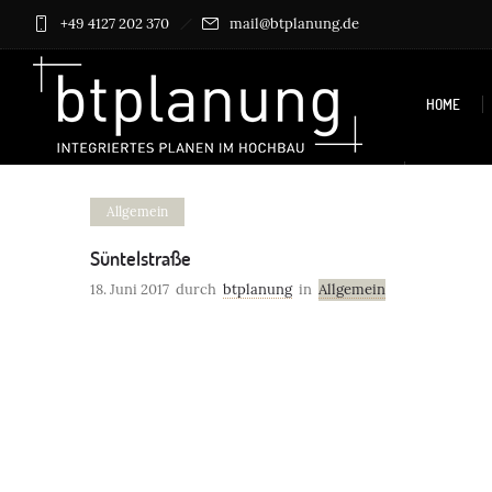
+49 4127 202 370
mail@btplanung.de
HOME
KONTAKT
Allgemein
Süntelstraße
18. Juni 2017
durch
btplanung
in
Allgemein