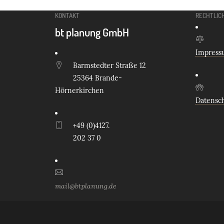
KONTAKT
RECHTLIC
bt planung GmbH
Impress
Barmstedter Straße 12
25364 Brande-
Hörnerkirchen
Datensc
+49 (0)4127.
202 37 0
mail@btplanung.de